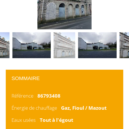
SOMMAIRE
Référence
86793408
Énergie de chauffage
Gaz, Fioul / Mazout
Eaux usées
Tout à l'égout