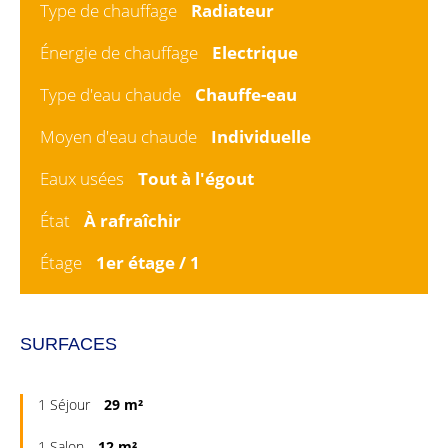
Type de chauffage
Radiateur
Énergie de chauffage
Electrique
Type d'eau chaude
Chauffe-eau
Moyen d'eau chaude
Individuelle
Eaux usées
Tout à l'égout
État
À rafraîchir
Étage
1er étage / 1
SURFACES
1 Séjour
29 m²
1 Salon
12 m²