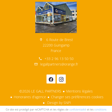
6 Route de Brest
22200 Guingamp
France
+33 2 96 13 50 50
legallpartners@orange.fr
©2026 LE GALL PARTNERS
Mentions légales
Honoraires d'agence
Changer ses préférences cookies
Design by
SNPI
Ce site est protégé par reCAPTCHA et les règles de
confidentialité
et les
conditions